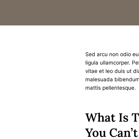
Sed arcu non odio eui
ligula ullamcorper. 
vitae et leo duis ut 
malesuada bibendum. A
mattis pellentesque.
What Is T
You Can’t 