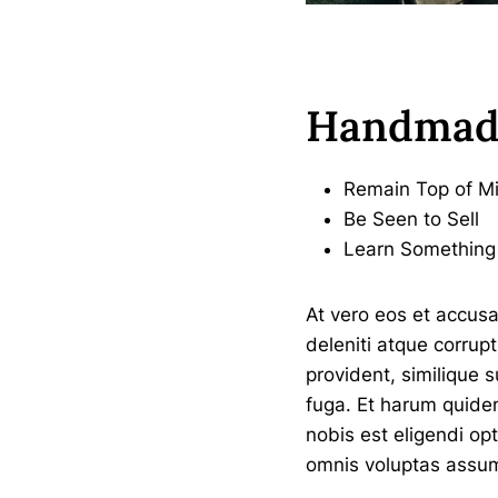
Handmade
Remain Top of M
Be Seen to Sell
Learn Somethin
At vero eos et accus
deleniti atque corrup
provident, similique s
fuga. Et harum quidem
nobis est eligendi o
omnis voluptas assum