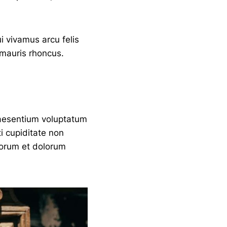
ui vivamus arcu felis
 mauris rhoncus.
raesentium voluptatum
i cupiditate non
aborum et dolorum