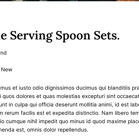
 Serving Spoon Sets
.
ind
g New
amus et iusto odio dignissimos ducimus qui blanditiis p
ti quos dolores et quas molestias excepturi sint occaecat
unt in culpa qui officia deserunt mollitia animi, id est l
 rerum facilis est et expedita distinctio. Nam libero te
ptio cumque nihil impedit quo minus id quod maxime plac
enda est, omnis dolor repellendus.