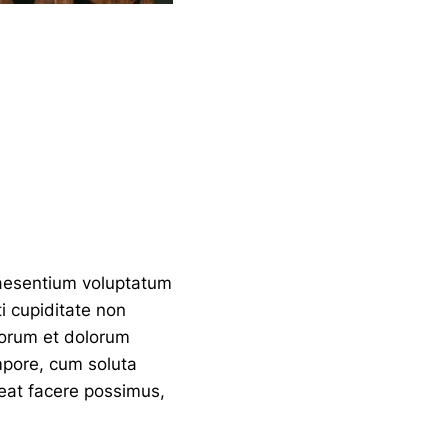
raesentium voluptatum
i cupiditate non
aborum et dolorum
mpore, cum soluta
eat facere possimus,