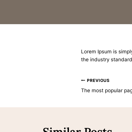
Lorem Ipsum is simpl
the industry standar
Post
PREVIOUS
The most popular pag
Navigati
Similar Posts